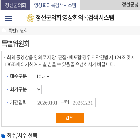
본문바로가기
정선군청
정선군의회
영상회의록검색시스템
정선군의회 영상회의록검색시스템
특별위원회
특별위원회
회의 동영상을 임의로 저장·편집·배포할 경우 저작권법 제 124조 및 제
136조에 의거하여 처벌 받을 수 있음을 유념하시기 바랍니다.
대수구분
회기구분
부터
기간입력
회수/차수 선택